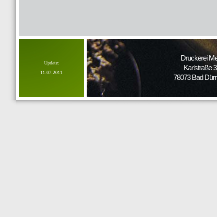
Druckerei Me
Update:
Karlstraße 
11.07.2011
78073 Bad Dür